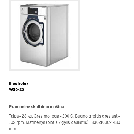
Electrolux
WS6-28
Pramoninė skalbimo mašina
Talpa – 28 kg. Gręžimo jėga – 200 G. Būgno greitis gręžiant –
702 rpm. Matmenys (plotis x gylis x aukštis) – 830x1030x1430
mm.