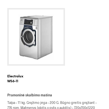
Electrolux
WS6-11
Pramoninė skalbimo mašina
Talpa – 11 kg. Gręžimo jėga – 200 G. Būgno greitis gręžiant –
776 rpm. Matmenys (plotis x gylis x aukštis) – 720x700x1220