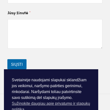
s
š
m
*
t
a
a
Jūsų žinutė
*
s
*
SIŲSTI
Svetainėje naudojami slapukai sklandžiam
jos veikimui, naršymo patirties gerinimui,
rinkodarai. Naršydami toliau patvirtinsite
savo sutikimą dėl slapukų įrašymo.
Sužinokite daugiau apie privatumo ir slapukų
PRIVATUMO IR SLAPUKŲ POLITIKA
politiką.