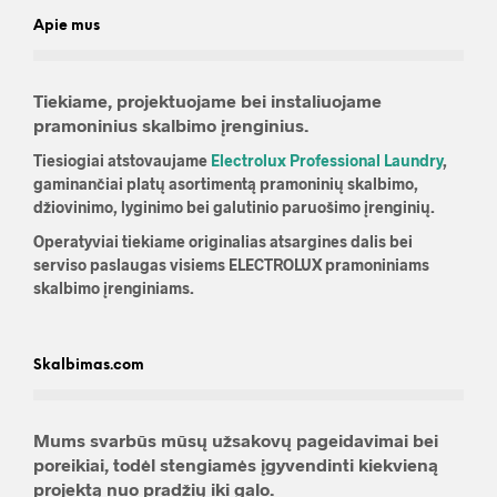
Apie mus
Tiekiame, projektuojame bei instaliuojame
pramoninius skalbimo įrenginius.
Tiesiogiai atstovaujame
Electrolux Professional Laundry
,
gaminančiai platų asortimentą pramoninių skalbimo,
džiovinimo, lyginimo bei galutinio paruošimo įrenginių.
Operatyviai tiekiame originalias atsargines dalis bei
serviso paslaugas visiems ELECTROLUX pramoniniams
skalbimo įrenginiams.
Skalbimas.com
Mums svarbūs mūsų užsakovų pageidavimai bei
poreikiai, todėl stengiamės įgyvendinti kiekvieną
projektą nuo pradžių iki galo.