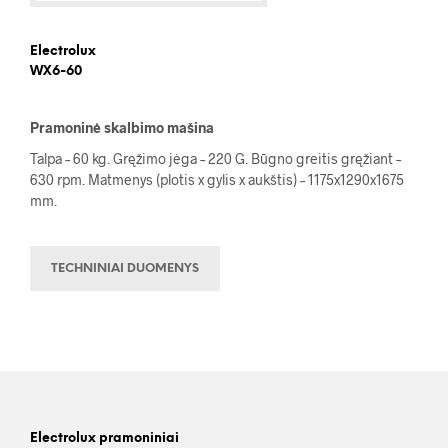
Electrolux
WX6-60
Pramoninė skalbimo mašina
Talpa – 60 kg. Gręžimo jėga – 220 G. Būgno greitis gręžiant –
630 rpm. Matmenys (plotis x gylis x aukštis) – 1175x1290x1675
mm.
TECHNINIAI DUOMENYS
Electrolux pramoniniai