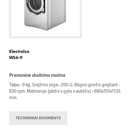
Electrolux
WS6-9
Pramoninė skalbimo mašina
Talpa – 9 kg. Gręžimo jėga – 200 G. Būgno greitis gręžiant –
830 rpm. Matmenys (plotis x gylis x aukštis) – 660x725x1135
mm.
TECHNINIAI DUOMENYS