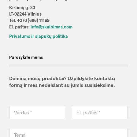
Kirtimų g. 33
LT-02244 Vilnius
Tel. +370 (686) 11169
El. paštas:
info@skalbimas.com
Privatumo ir slapukų politika
Parašykite mums
Domina mūsų produktai? Užpildykite kontaktų
formą ir mes nedelsiant su jumis susisieksime.
V
E
a
l
r
.
d
p
T
a
a
e