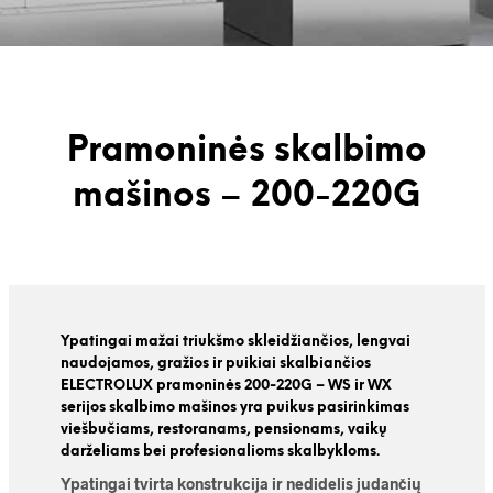
Pramoninės skalbimo
mašinos – 200-220G
Ypatingai mažai triukšmo skleidžiančios, lengvai
naudojamos, gražios ir puikiai skalbiančios
ELECTROLUX pramoninės 200-220G – WS ir WX
serijos skalbimo mašinos yra puikus pasirinkimas
viešbučiams, restoranams, pensionams, vaikų
darželiams bei profesionalioms skalbykloms.
Ypatingai tvirta konstrukcija ir nedidelis judančių